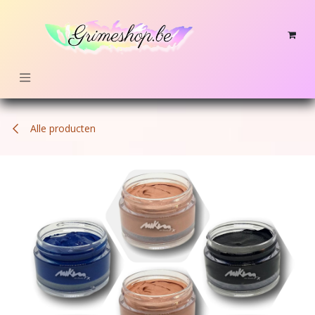
Overslaan naar inhoud
Alle producten