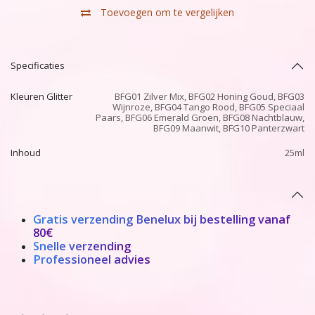
Toevoegen om te vergelijken
Specificaties
Kleuren Glitter
BFG01 Zilver Mix
,
BFG02 Honing Goud
,
BFG03
Wijnroze
,
BFG04 Tango Rood
,
BFG05 Speciaal
Paars
,
BFG06 Emerald Groen
,
BFG08 Nachtblauw
,
BFG09 Maanwit
,
BFG10 Panterzwart
Inhoud
25ml
Gratis verzending Benelux bij bestelling vanaf
80€
Snelle verzending
Professioneel advies