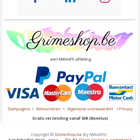
een MiKimFX afdeling
Startpagina
•
Retourneren
•
Algemene voorwaarden
•
Privacy
Gratis verzending vanaf 60€ (Benelux)
Copyright ©
Grimeshop.be
(by MiKimFX)
Aangeboden door
- De #1
Open source e-commerce