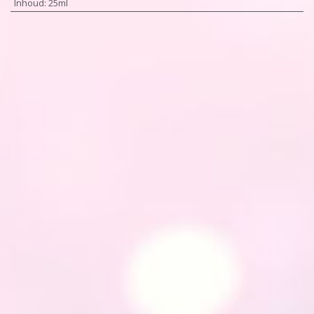
Inhoud
:
25ml