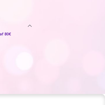
af 80€