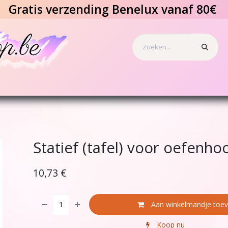
Gratis verzending Benelux vanaf 80€
s en tattoos
Speciale effecten
Benodigdheden
Geschenkbo
Statief (tafel) voor oefenho
10,73
€
Aan winkelmandje toe
Koop nu