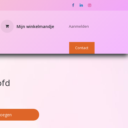
Mijn winkelmandje
Aanmelden
nnen
OUTLET
Star Academy webshop
Contact
ofd
voegen