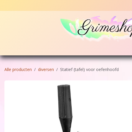
Overslaan naar inhoud
Home
Schmink
Glitters en poeders
Stencil
Alle producten
diversen
Statief (tafel) voor oefenhoofd