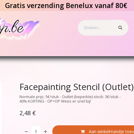
Gratis verzending Benelux vanaf 80€
s en tattoos
Speciale effecten
Benodigdheden
Geschenkbo
Facepainting Stencil (Outlet)
Normale prijs: 5€/stuk - Outlet (beperkte) stock: 3€/stuk -
40% KORTING - OP=OP Wees er snel bij!
2,48
€
Aan winkelmandje toe