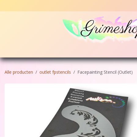
Overslaan naar inhoud
Home
Schmink
Glitters en poeders
Stencil
Alle producten
outlet fpstencils
Facepainting Stencil (Outlet)