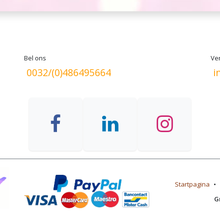
Bel ons
Ver
0032/(0)486495664
i
Startpagina
•
G