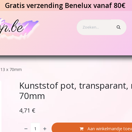
Gratis verzending Benelux vanaf 80€
s en tattoos
Speciale effecten
Benodigdheden
Geschenkbo
d 13 x 70mm
Kunststof pot, transparant,
70mm
4,71
€
Aan winkelmandje toe