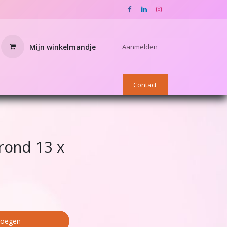
Mijn winkelmandje
Aanmelden
nnen
OUTLET
Star Academy webshop
Contact
 rond 13 x
voegen