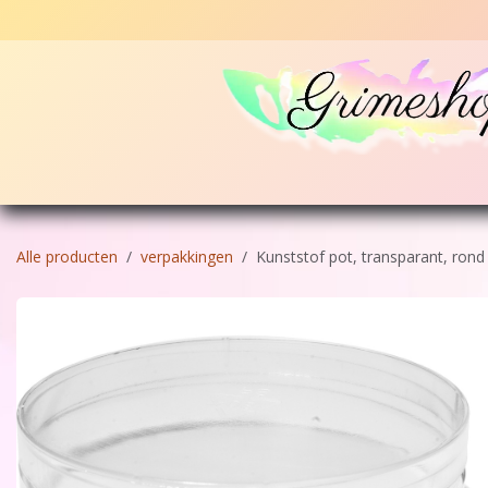
Overslaan naar inhoud
Home
Schmink
Glitters en poeders
Stencil
Alle producten
verpakkingen
Kunststof pot, transparant, ron