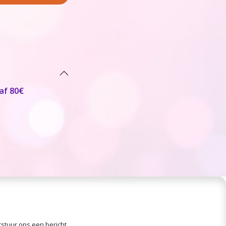
af 80€
stuur ons een bericht