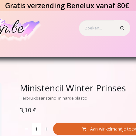
Gratis verzending Benelux vanaf 80€
s en tattoos
Speciale effecten
Benodigdheden
Geschenkbo
Ministencil Winter Prinses
Herbruikbaar stencil in harde plastic.
3,10
€
Aan winkelmandje toe