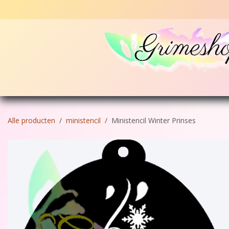
Overslaan naar inhoud
Home
Schmink
Glitters en poeders
Stencil
Alle producten
ministencil
Ministencil Winter Prinses